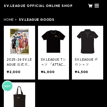
SV.LEAGUE OFFICIAL ONLINE SHOP
HOME
SV.LEAGUE GOODS
2025-26 SV.LE
SV.LEAGUE Tシ
SV.LEAGUE ポ
AGUE 公式ガイ
ャツ 「ATTACK
ロシャツ
ド
THE TOP」
¥2,000
¥4,000
¥4,500