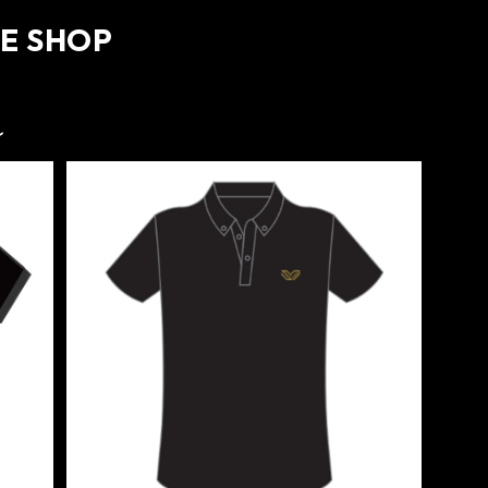
NE SHOP
ル