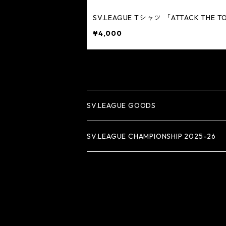
SV.LEAGUE Tシャツ 「ATTACK THE T
¥4,000
SV.LEAGUE GOODS
アパレル
SV.LEAGUE CHAMPIONSHIP 2025-26
タオル
雑貨