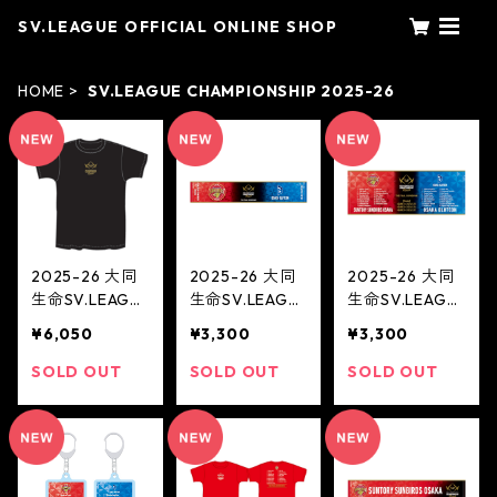
SV.LEAGUE OFFICIAL ONLINE SHOP
HOME
SV.LEAGUE CHAMPIONSHIP 2025-26
2025-26 大同
2025-26 大同
2025-26 大同
生命SV.LEAGU
生命SV.LEAGU
生命SV.LEAGU
E CHAMPIONS
E CHAMPIONS
E CHAMPIONS
¥6,050
¥3,300
¥3,300
HIP Finals T
HIP Finals タオ
HIP Finals フ
シャツ(MEN)
ルマフラー(ME
ェイスタオル(M
SOLD OUT
SOLD OUT
SOLD OUT
N)
EN)