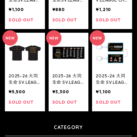
生命SV.LEAGU
生命SV.LEAGU
V.LEAGUE CHA
E CHAMPIONS
E CHAMPIONS
MPIONSHIP 20
¥1,100
¥880
¥1,210
HIP Finals チ
HIP Finals ボー
25-26
ーム名入りキー
ルペン(大阪ブ
SOLD OUT
SOLD OUT
SOLD OUT
ホルダー(大阪
ルテオン)
ブルテオン)
2025-26 大同
2025-26 大同
2025-26 大同
生命 SV.LEAGU
生命 SV.LEAGU
生命 SV.LEAGU
E CHAMPIONS
E CHAMPIONS
E CHAMPIONS
¥5,500
¥3,300
¥1,100
HIP Tシャツ(M
HIP フェイスタ
HIP キーホルダ
EN)
オル(MEN)
ー(MEN)
SOLD OUT
SOLD OUT
SOLD OUT
CATEGORY